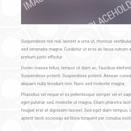
Suspendisse nisl nisl, laoreet a urna ut, rhoncus vestibul
sed venenatis magna. Curabitur ut eros ac lacus rutrum auc
pretium justo efficitur.
Donec massa tellus, tempor ut diam ac, faucibus eleifend 
Suspendisse potenti. Suspendisse potenti. Aenean convall
aliquam nulla tincidunt non. Nunc sed molestie magna.
Phasellus vel neque et ex pellentesque semper vel et sap
eget pulvinar sed, molestie ut magna. Etiam pharetra lacin
feugiat erat at dignissim laoreet. Sed eget diam tempus, 
aptent taciti sociosqu ad litora torquent per conubia 