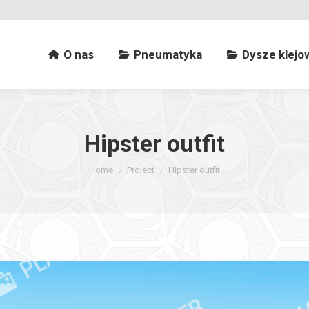
O nas
Pneumatyka
Dysze klejowe
O nas
Pneumatyka
Dysze klejo
Hipster outfit
You are here:
Home
Project
Hipster outfit