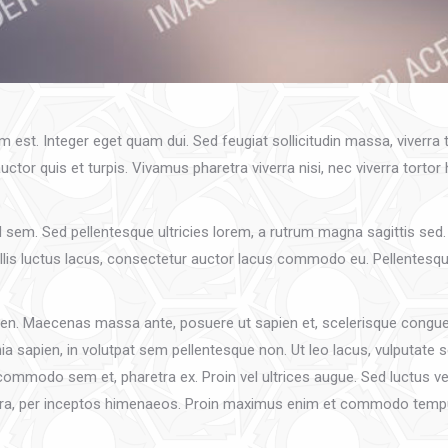
um est. Integer eget quam dui. Sed feugiat sollicitudin massa, viverr
tor quis et turpis. Vivamus pharetra viverra nisi, nec viverra tortor 
sem. Sed pellentesque ultricies lorem, a rutrum magna sagittis sed. E
is luctus lacus, consectetur auctor lacus commodo eu. Pellentesque 
ien. Maecenas massa ante, posuere ut sapien et, scelerisque congue n
ia sapien, in volutpat sem pellentesque non. Ut leo lacus, vulputate 
commodo sem et, pharetra ex. Proin vel ultrices augue. Sed luctus ve
nostra, per inceptos himenaeos. Proin maximus enim et commodo temp